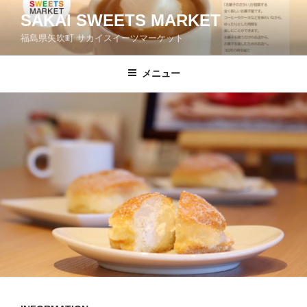
コ
SAKAI SWEETS MARKET
ン
福島県矢吹町 サカイスイーツマーケット
テ
ン
ツ
メニュー
へ
ス
キ
ッ
プ