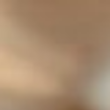
コ
ン
テ
ン
ツ
へ
ス
キ
ッ
プ