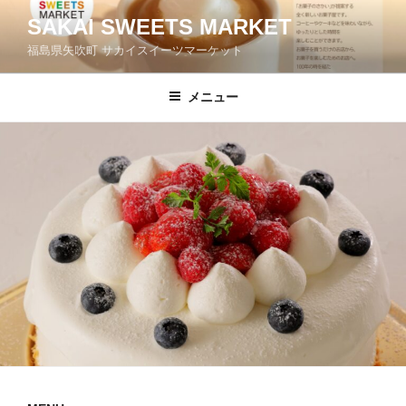
コ
SAKAI SWEETS MARKET
ン
福島県矢吹町 サカイスイーツマーケット
テ
ン
ツ
メニュー
へ
ス
キ
ッ
プ